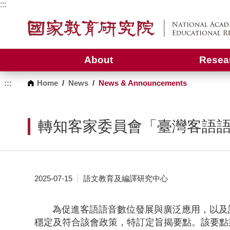
G
:::
o
t
o
C
o
About
Resea
n
t
e
:::
Home
/
News
/
News & Announcements
n
t
A
r
轉知客家委員會「臺灣客語
e
a
2025-07-15
語文教育及編譯研究中心
為促進客語語音數位發展與廣泛應用，以及語
穩定及符合該會政策，特訂定旨揭要點。該要點業經