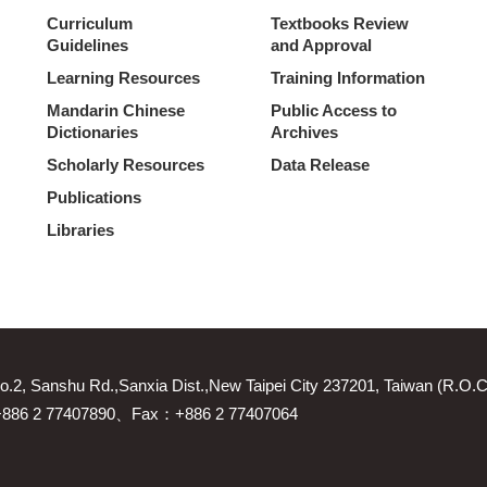
Curriculum
Textbooks Review
Guidelines
and Approval
Learning Resources
Training Information
Mandarin Chinese
Public Access to
Dictionaries
Archives
Scholarly Resources
Data Release
Publications
Libraries
2, Sanshu Rd.,Sanxia Dist.,New Taipei City 237201, Taiwan (R.O.
 +886 2 77407890、Fax：+886 2 77407064