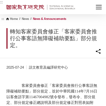
G
:::
o
t
o
C
:::
Home
/
News
/
News & Announcements
o
n
轉知客家委員會修正「客家委員會推
t
e
行公事客語無障礙補助要點」部分規
n
定。
t
A
r
e
a
2025-07-24
語文教育及編譯研究中心
客家委員會修正「客家委員會推行公事客語無
障礙補助要點」部分規定，並於中華民國114年7月16日
以客會語字第11467004982號令發布，發布令、部分規
定、部分規定修正總說明及部分規定修正對照表如附