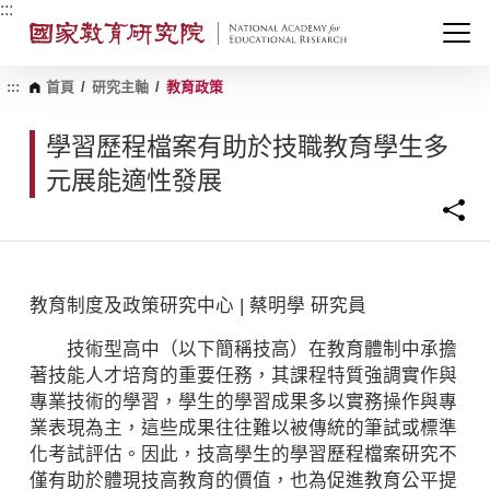
跳
:::
到
主
要
內
:::
首頁
/
研究主軸
/
教育政策
容
區
學習歷程檔案有助於技職教育學生多
塊
元展能適性發展
教育制度及政策研究中心 | 蔡明學 研究員
技術型高中（以下簡稱技高）在教育體制中承擔
著技能人才培育的重要任務，其課程特質強調實作與
專業技術的學習，學生的學習成果多以實務操作與專
業表現為主，這些成果往往難以被傳統的筆試或標準
化考試評估。因此，技高學生的學習歷程檔案研究不
僅有助於體現技高教育的價值，也為促進教育公平提