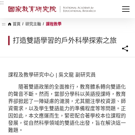
跳
:::
到
主
要
內
:::
首頁
/
研究主軸
/
課程教學
容
區
打造雙語學習的戶外科學探索之旅
塊
課程及教學研究中心 | 吳文龍 副研究員
隨著雙語政策的全面推行，教育體系轉向雙語化
的聲音不斷。然而，當部分學科以英語授課時，教育
界卻掀起了一陣疑慮的漣漪，尤其關注學校資源、師
資需求，以及學生雙語能力的準備程度等等問題。正
因如此，本文應運而生，緊密配合著學校本位課程的
發展，從自然科學領域的雙語化出發，旨在解決這一
難題。