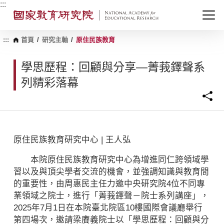
跳
:::
到
主
要
內
:::
首頁
/
研究主軸
/
原住民族教育
容
區
學思歷程：回顧與分享—菁莪鐸聲系
塊
列精彩落幕
原住民族教育研究中心 | 王人弘
本院原住民族教育研究中心為增進同仁跨領域學
習以及與頂尖學者交流的機會，並強調知識與教育間
的重要性，由周惠民主任力邀中央研究院4位不同專
業領域之院士，進行「菁莪鐸聲－院士系列講座」，
2025年7月1日在本院臺北院區10樓國際會議廳舉行
第四場次，邀請梁賡義院士以「學思歷程：回顧與分