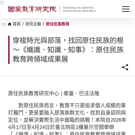
跳
:::
到
主
要
內
:::
首頁
/
研究主軸
/
原住民族教育
容
區
穿梭時光與部落，找回原住民族的根
塊
～《織識．知識．知事》：原住民族
教育跨領域成果展
原住民族教育研究中心 | 摩蓋．巴法法隆
對原住民族而言，教育不只是追求個人成績的單
打獨鬥，更是要融入部落族群文化、找到自身認同與
定位，並解決實際生活中面臨的挑戰！本院自2026年
4月17日至4月24日於臺北院區1樓展示空間舉辦
「《織識．知識．知事》：原住民族教育跨領域成果