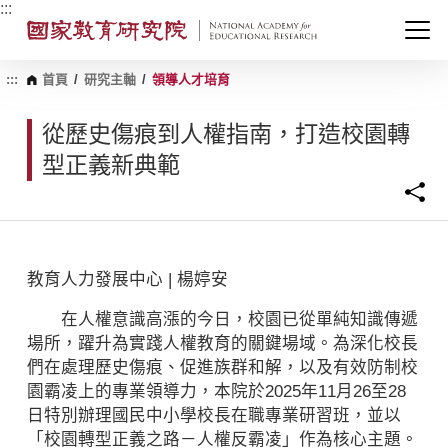
跳
:::
到
主
要
內
:::
首頁
/
研究主軸
/
領導人才培育
容
區
從歷史傷痕到人權指南，打造校園轉
塊
型正義新典範
教育人力發展中心 | 楊婷安
在人權意識高漲的今日，校園已從單純知識傳遞
場所，躍升為實踐人權教育的關鍵場域。為深化校長
們在處理歷史傷痕、促進族群和解，以及有效防制校
園霸凌上的專業領導力，本院於2025年11月26至28
日特別辦理國民中小學校長在職專業研習班，並以
「校園轉型正義之路－人權反霸凌」作為核心主題。