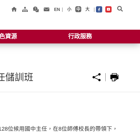
EN
小
中
大
色資源
行政服務
任儲訓班
128位候用國中主任，在8位師傅校長的帶領下，