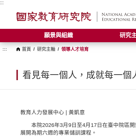
跳
:::
到
主
要
內
容
願景與組織
研究
區
塊
:::
首頁
/
研究主軸
/
領導人才培育
看見每一個人，成就每一個人
教育人力發展中心 | 黃凱意
本院2026年3月9日至4月17日在臺中院區開
展開為期六週的專業儲訓課程。