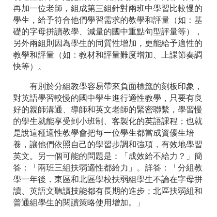
再加一位老師，組成第三組針對兩班中學習比較慢的
學生，給予符合他們學習需求的教學和評量（如：基
礎的字母拼讀教學、減量的國中重點句型評量等），
另外兩組則因為學生的同質性增加，更能給予適性的
教學和評量（如：教材和評量難度增加、上課節奏調
快等）。
有別於分組教學容易帶來負面標籤的刻板印象，
對英語學習較慢的國中學生進行適性教學，只要有良
好的親師溝通、導師和英文老師的緊密聯繫，學習慢
的學生就能享受到小班制、客製化的英語課程；也就
是說這種適性教學會把每一位學生都當成資優生培
養，讓他們依照自己的學習步調和強項，有效地學習
英文。另一個可能的問題是：「成效給不給力？」簡
答：「兩班三組扶弱適性都給力」。詳答：「分組教
學一年後，東區和北區學校扶弱組學生不論在字母拼
讀、英語文聽讀技能都有長期的進步；北區扶弱組和
普通組學生的閱讀策略使用增加。」