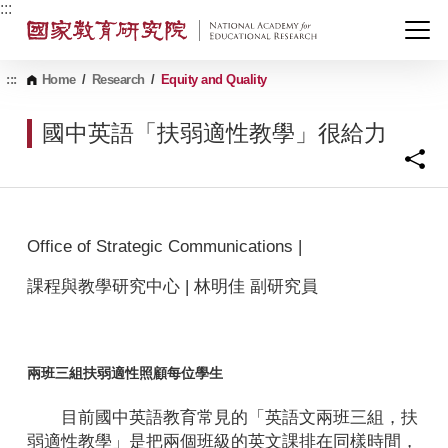
G
:::
o
t
o
C
:::
Home
/
Research
/
Equity and Quality
o
n
國中英語「扶弱適性教學」很給力
t
e
n
t
A
r
e
Office of Strategic Communications |
a
課程與教學研究中心 | 林明佳 副研究員
兩班三組扶弱適性照顧每位學生
目前國中英語教育常見的「英語文兩班三組，扶
弱適性教學」是把兩個班級的英文課排在同樣時間，