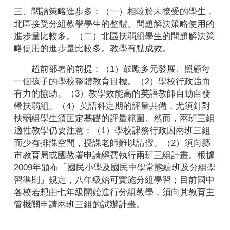
三、閱讀策略進步多：（一）相較於未接受的學生，
北區接受分組教學學生的整體、問題解決策略使用的
進步量比較多。（二）北區扶弱組學生的問題解決策
略使用的進步量比較多。教學有點成效。
超前部署的前提：（1）鼓勵多元發展、照顧每
一個孩子的學校整體教育目標。（2）學校行政強而
有力的協助。（3）教學效能高的英語教師自動自發
帶扶弱組。（4）英語科定期的評量共備，尤須針對
扶弱組學生須匡定基礎的評量範圍。然而，兩班三組
適性教學仍要注意：（1）學校課務行政因兩班三組
而少有排課空間，授課老師難以請假。（2）須向縣
市教育局或國教署申請經費執行兩班三組計畫。根據
2009年頒布「國民小學及國民中學常態編班及分組學
習準則」規定，八年級始可實施分組學習；目前國中
各校若想由七年級開始進行分組教學，須向其教育主
管機關申請兩班三組的試辦計畫。