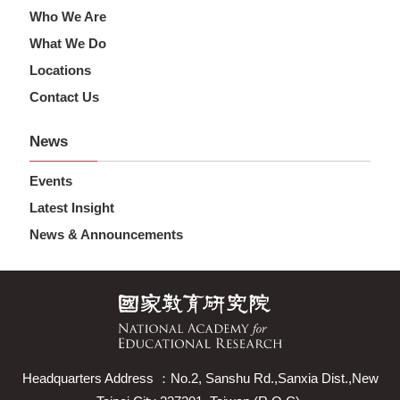
Who We Are
What We Do
Locations
Contact Us
News
Events
Latest Insight
News & Announcements
Headquarters Address ：No.2, Sanshu Rd.,Sanxia Dist.,New