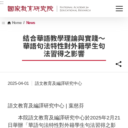
G
:::
o
t
o
C
:::
Home
/
News
o
n
結合華語教學理論與實踐～
t
華語句法特性對外籍學生句
e
n
法習得之影響
t
A
r
e
a
2025-04-01
語文教育及編譯研究中心
語文教育及編譯研究中心 | 葉慈芬
本院語文教育及編譯研究中心於2025年2月21
日舉辦「華語句法特性對外籍學生句法習得之影