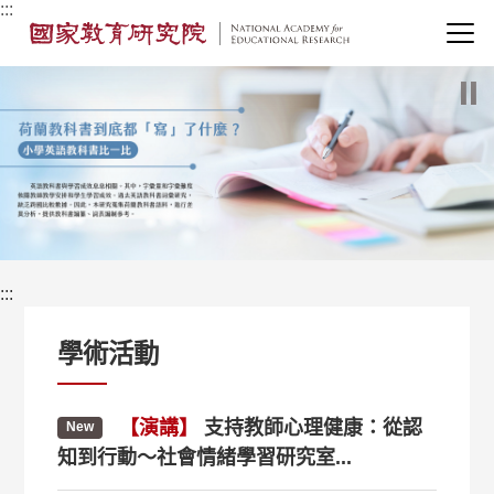
跳
:::
到
主
要
⏸
內
容
區
塊
:::
學術活動
【演講】
支持教師心理健康：從認
New
知到行動～社會情緒學習研究室...