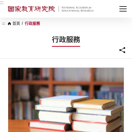
跳
:::
到
主
要
內
:::
首頁
/
行政服務
容
區
行政服務
塊