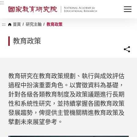
跳
:::
到
主
要
內
:::
首頁
/
研究主軸
/
教育政策
容
區
教育政策
塊
教育研究在教育政策規劃、執行與成效評估
過程中扮演重要角色。以實徵資料為基礎，
針對各級各類教育制度及政策議題進行長期
性和系統性研究，並持續掌握各國教育政策
發展趨勢，俾提供主管機關精進教育政策及
擘劃未來展望參考。