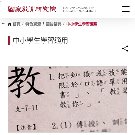
跳
:::
到
主
要
內
:::
首頁
/
特色資源
/
國語辭典
/
中小學生學習適用
容
區
中小學生學習適用
塊