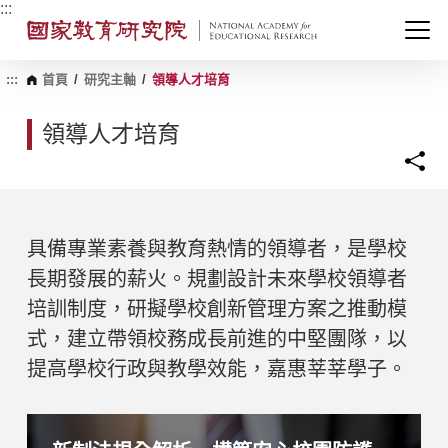
跳
:::
到
主
要
內
:::
首頁
/
研究主軸
/
領導人才培育
容
區
領導人才培育
塊
具備專業素養與教育熱情的領導者，是學校
長期發展的薪火。規劃設計未來學校領導者
培訓制度，研擬學校創新管理方案之推動模
式，建立帶領校務成長前進的中堅團隊，以
提高學校行政與教學效能，嘉惠莘莘學子。