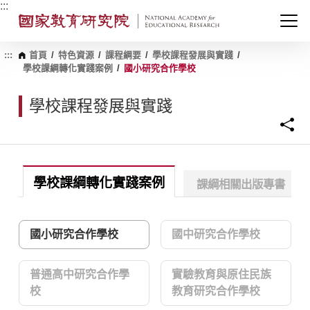
跳
:::
到
主
要
內
:::
首頁
/
特色資源
/
課程綱要
/
學校課程發展與實踐
/
容
學校課綱轉化實踐案例
/
國小研究合作學校
區
塊
學校課程發展與實踐
學校課綱轉化實踐案例
課綱相關出版專書
國小研究合作學校
國中研究合作學校
普通高中研究合作學
實驗教育與原住民族
校
教育研究合作學校