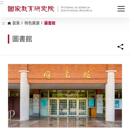
跳
:::
到
主
要
內
:::
首頁
/
特色資源
/
圖書館
容
區
圖書館
塊