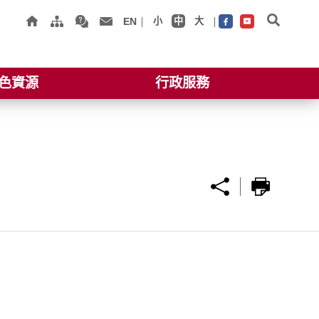
EN
小
中
大
色資源
行政服務