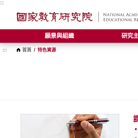
跳
:::
到
主
要
內
容
願景與組織
研究
區
塊
:::
首頁
/
特色資源