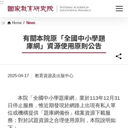
G
:::
o
t
o
C
:::
Home
/
News
o
n
有關本院原「全國中小學題
t
庫網」資源使用原則公告
e
n
t
A
r
e
a
2025-04-17
教育資源及出版中心
本院「全國中小學題庫網」業於113年12月31
日停止服務，惟近期發現於網路上出現有私人單
位或機構提供「題庫網備份」檔案資源下載服
務；對於試題資源之合理使用原則，本院說明如
下：