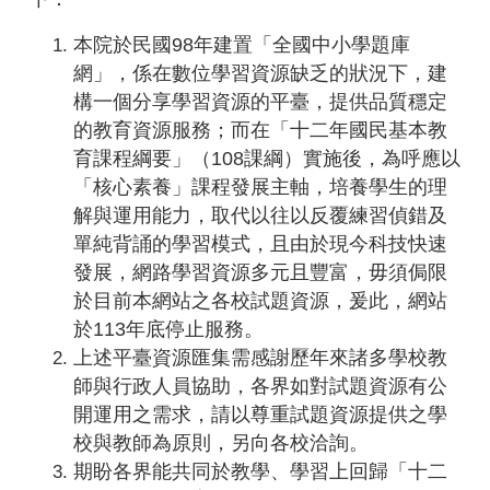
本院於民國98年建置「全國中小學題庫
網」，係在數位學習資源缺乏的狀況下，建
構一個分享學習資源的平臺，提供品質穩定
的教育資源服務；而在「十二年國民基本教
育課程綱要」（108課綱）實施後，為呼應以
「核心素養」課程發展主軸，培養學生的理
解與運用能力，取代以往以反覆練習偵錯及
單純背誦的學習模式，且由於現今科技快速
發展，網路學習資源多元且豐富，毋須侷限
於目前本網站之各校試題資源，爰此，網站
於113年底停止服務。
上述平臺資源匯集需感謝歷年來諸多學校教
師與行政人員協助，各界如對試題資源有公
開運用之需求，請以尊重試題資源提供之學
校與教師為原則，另向各校洽詢。
期盼各界能共同於教學、學習上回歸「十二