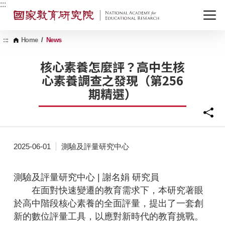
G
:::
o
t
o
C
:::
Home
/
News
o
n
核心素養怎麼評？高中生核
t
心素養調查之發現（第256
e
n
期精選）
t
A
r
e
a
2025-06-01
測驗及評量研究中心
測驗及評量研究中心 | 謝名娟 研究員
在面對快速變遷的教育需求下，本研究著眼
於高中階段核心素養的全面評量，提出了一套創
新的數位評量工具，以應對新時代的教育挑戰。