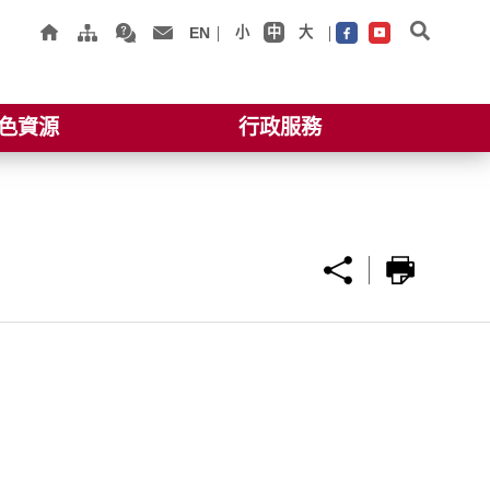
EN
小
中
大
色資源
行政服務