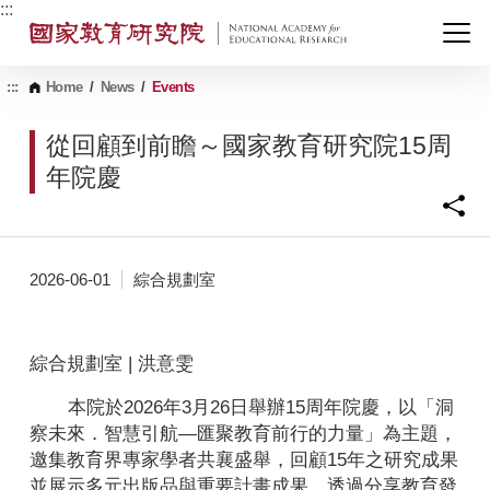
G
:::
o
t
o
C
:::
Home
/
News
/
Events
o
n
從回顧到前瞻～國家教育研究院15周
t
e
年院慶
n
t
A
r
e
2026-06-01
綜合規劃室
a
綜合規劃室 | 洪意雯
本院於2026年3月26日舉辦15周年院慶，以「洞
察未來．智慧引航—匯聚教育前行的力量」為主題，
邀集教育界專家學者共襄盛舉，回顧15年之研究成果
並展示多元出版品與重要計畫成果。透過分享教育發