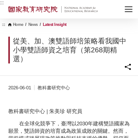
G
:::
o
t
o
C
:::
Home
/
News
/
Latest Insight
o
n
從美、加、澳雙語師培策略看我國中
t
e
小學雙語師資之培育（第268期精
n
選）
t
A
r
e
a
2026-06-01
教科書研究中心
教科書研究中心 | 朱美珍 研究員
在全球化競爭下，臺灣以2030年建構雙語國家為
願景，雙語師資的培育成為政策成敗的關鍵。然而，