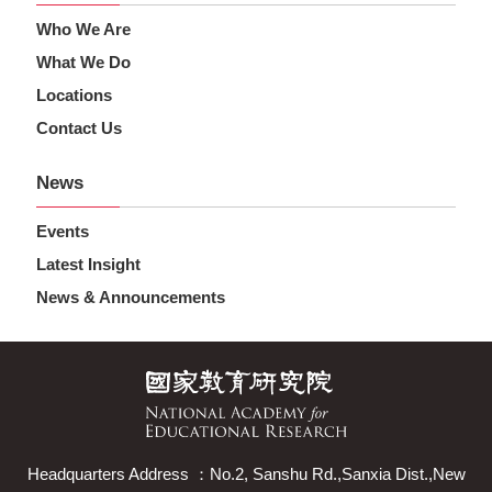
Who We Are
What We Do
Locations
Contact Us
News
Events
Latest Insight
News & Announcements
Headquarters Address ：No.2, Sanshu Rd.,Sanxia Dist.,New