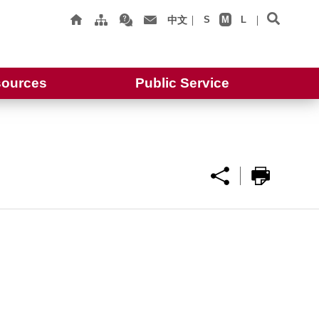
中文
S
M
L
ources
Public Service