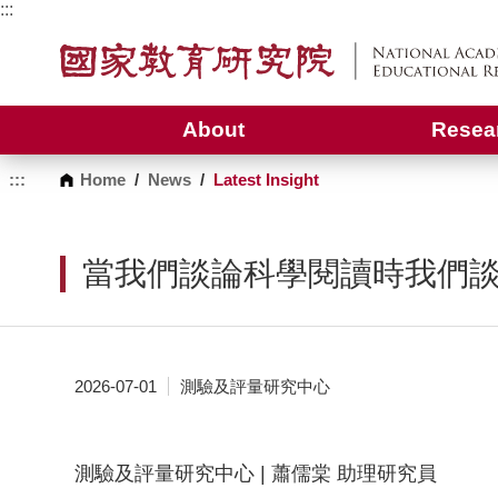
G
:::
o
t
o
C
o
About
Resea
n
t
e
:::
Home
/
News
/
Latest Insight
n
t
A
r
當我們談論科學閱讀時我們談
e
a
2026-07-01
測驗及評量研究中心
測驗及評量研究中心 | 蕭儒棠 助理研究員