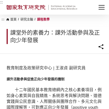
跳
:::
到
主
要
內
:::
首頁
/
研究主軸
/
課程教學
容
區
課堂外的素養力：課外活動參與及正
塊
向少年發展
教育制度及政策研究中心 | 王淑貞 副研究員
課外活動參與促進正向少年發展的機制
十二年國民基本教育總綱內之核心素養項目，例
如身心素質與自我精進、系統思考與解決問題、道德
實踐與公民意識、人際關係與團隊合作、多元文化與
國際理解等，可對應正向少年發展（positive youth