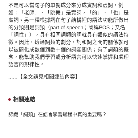
不是可以當句子的單獨成分來分成實詞和虛詞，例
如：「老師」、「跳舞」是實詞，「的」、「也」是
虛詞。另一種根據詞在句子結構裡的語法功能所做出
的分類則是詞類（part of speech；簡稱POS；又名
「詞性」），具有相同詞類的詞就具有類似的語法特
徵。因此，透過詞類的劃分，詞和詞之間的關係就可
以被簡化成數個到數十個的詞類關係；有了詞類的概
念，能幫助我們學習或分析語言可以快速掌握和處理
語言的規律性。
......【全文請見相關連結內容】
相關連結
認識「詞類」在語言學習過程中真的重要嗎？