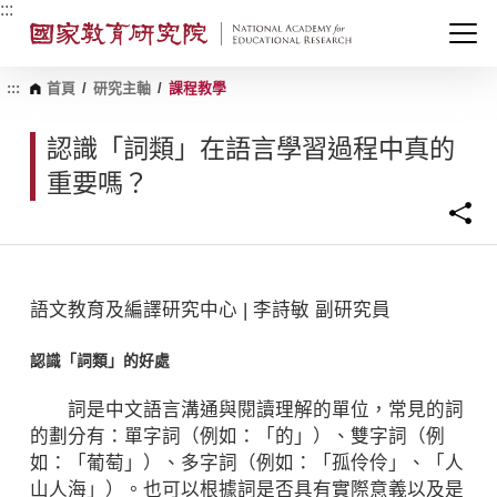
跳
:::
到
主
要
內
:::
首頁
/
研究主軸
/
課程教學
容
區
認識「詞類」在語言學習過程中真的
塊
重要嗎？
語文教育及編譯研究中心 | 李詩敏 副研究員
認識「詞類」的好處
詞是中文語言溝通與閱讀理解的單位，常見的詞
的劃分有：單字詞（例如：「的」）、雙字詞（例
如：「葡萄」）、多字詞（例如：「孤伶伶」、「人
山人海」）。也可以根據詞是否具有實際意義以及是