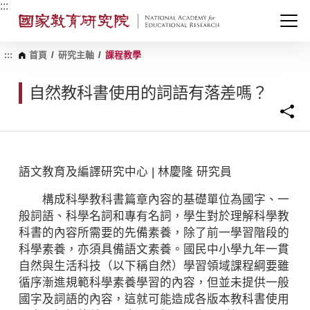
跳
:::
到
主
要
內
:::
首頁
/
研究主軸
/
課程教學
容
區
自然教科書使用的詞語有落差嗎？
塊
語文教育及編譯研究中心 | 林慶隆 研究員
構成科學教科書篇章內容的基礎單位為國字、一
般詞語、科學名詞和專有名詞，學生對於理解科學教
科書的內容所需要的先備素養，除了前一學習階段的
科學素養，亦須具備語文素養。國民中小學九年一貫
自然與生活科技（以下稱自然）學習領域課程綱要雖
循序漸進規範科學素養學習的內容，但並未提供一般
國字及詞語的內容，這就可能造成各版本教科書使用