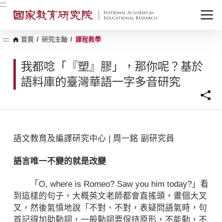
跳
:::
到
主
要
內
:::
首頁
/
研究主軸
/
課程教學
容
區
我都唸「『塑』膠」，那你呢？基於
塊
語料庫的臺灣華語一字多音研究
語文教育及編譯研究中心 | 周一銘 副研究員
語言唯一不變的就是改變
「O, where is Romeo? Saw you him today?」看
到這樣的句子，大概英文老師都會直搖頭，畫個大叉
叉，然後氣憤地說「不對、不對，表疑問語氣時，句
首記得加助動詞，一般動詞要保持原形，不能動，不