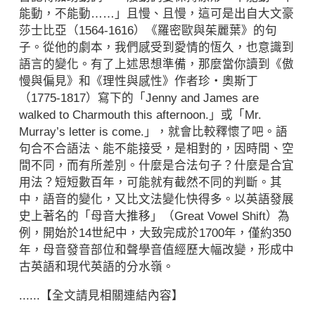
能動，不能動……」且慢、且慢，這可是出自大文豪
莎士比亞（1564-1616）《羅密歐與茱麗葉》的句
子。從他的劇本，我們感受到愛情的恆久，也意識到
語言的變化。有了上述思想準備，那麼當你讀到《傲
慢與偏見》和《理性與感性》作者珍‧奧斯丁
（1775-1817）寫下的「Jenny and James are
walked to Charmouth this afternoon.」或「Mr.
Murray’s letter is come.」，就會比較釋懷了吧。語
句合不合語法、能不能接受，是相對的，因時間、空
間不同，而有所差別。什麼是合法句子？什麼是合宜
用法？短短數百年，可能就有截然不同的判斷。其
中，語音的變化，又比文法變化快得多。以英語發展
史上著名的「母音大推移」（Great Vowel Shift）為
例，開始於14世紀中，大致完成於1700年，僅約350
年，母音發音部位和聲學音值經歷大幅改變，形成中
古英語和現代英語的分水嶺。
......【全文請見相關連結內容】