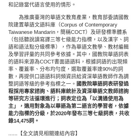
和記錄當代語言使用的情形。
為推廣臺灣的華語文教育產業，教育部委請國教
院建置華語文語料庫（Corpus of Contemporary
Taiwanese Mandarin，簡稱COCT）及研發標準體系
（包括聽說讀寫譯三等七級能力指標，以及漢字、詞
語和語法點分級標準），作為華語文教學、教材編輯
及學習評量的共同參考依據。其中，國教院華語詞表
的語料來源為COCT書面語語料，根據詞語的出現頻
率、覆蓋率、分布均勻度，選取覆蓋率達90%的詞
數，再提供口語語料詞頻資訊給資深華語教師作為調
整詞語等級的參考指標之一。
國教院華語詞表研發過
程採用專家諮詢、語料庫統計及資深華語文教師諮詢
等研究方法循環進行；詞表定位為「以溝通使用為
主」，適用對象為以華語為第二語言的學習者，依據
能力指標的分級，於2020年發布三等七級詞表，共收
錄14,475詞。
......【全文請見相關連結內容】