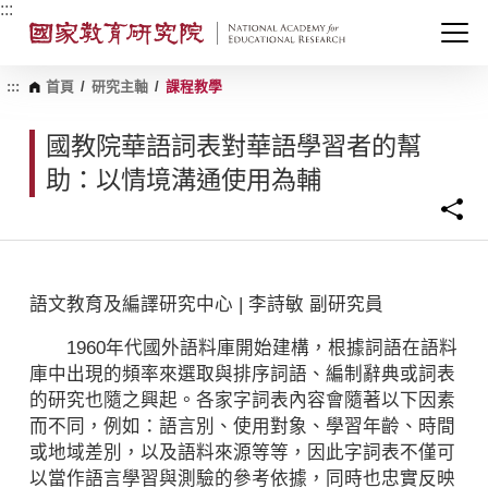
跳
:::
到
主
要
內
:::
首頁
/
研究主軸
/
課程教學
容
區
國教院華語詞表對華語學習者的幫
塊
助：以情境溝通使用為輔
語文教育及編譯研究中心 | 李詩敏 副研究員
1960年代國外語料庫開始建構，根據詞語在語料
庫中出現的頻率來選取與排序詞語、編制辭典或詞表
的研究也隨之興起。各家字詞表內容會隨著以下因素
而不同，例如：語言別、使用對象、學習年齡、時間
或地域差別，以及語料來源等等，因此字詞表不僅可
以當作語言學習與測驗的參考依據，同時也忠實反映