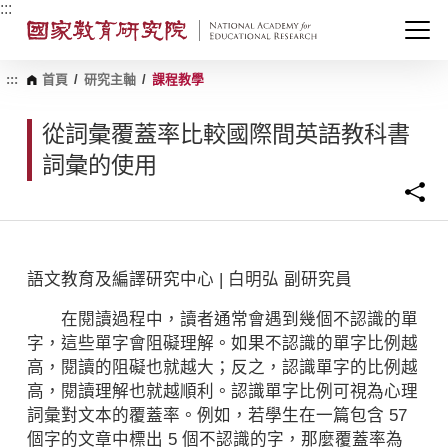
跳
:::
到
主
要
內
:::
首頁
/
研究主軸
/
課程教學
容
區
從詞彙覆蓋率比較國際間英語教科書
塊
詞彙的使用
語文教育及編譯研究中心 | 白明弘 副研究員
在閱讀過程中，讀者通常會遇到幾個不認識的單
字，這些單字會阻礙理解。如果不認識的單字比例越
高，閱讀的阻礙也就越大；反之，認識單字的比例越
高，閱讀理解也就越順利。認識單字比例可視為心理
詞彙對文本的覆蓋率。例如，若學生在一篇包含 57
個字的文章中標出 5 個不認識的字，那麼覆蓋率為