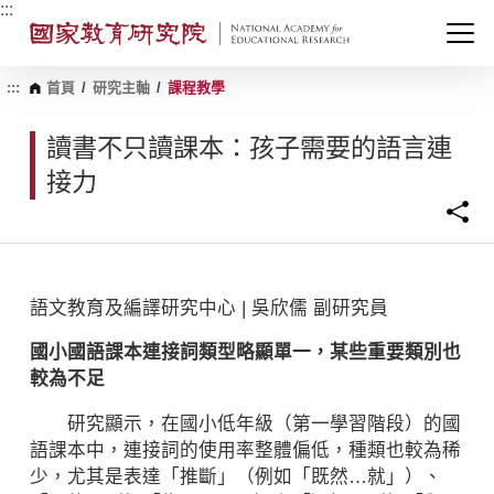
跳
:::
到
主
要
內
:::
首頁
/
研究主軸
/
課程教學
容
區
讀書不只讀課本：孩子需要的語言連
塊
接力
語文教育及編譯研究中心 | 吳欣儒 副研究員
國小國語課本連接詞類型略顯單一，某些重要類別也
較為不足
研究顯示，在國小低年級（第一學習階段）的國
語課本中，連接詞的使用率整體偏低，種類也較為稀
少，尤其是表達「推斷」（例如「既然…就」）、