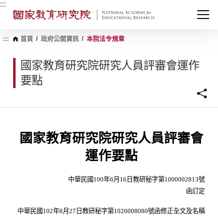
跳
:::
到
主
要
內
:::
首頁
/
政府公開資訊
/
本院法令規章
容
區
國家教育研究院研究人員評審會運作
塊
要點
國家教育研究院研究人員評審會
運作要點
中華民國
100
年
6
月
16
日教研秘字第
1000002813
號
函訂定
中華民國
102
年
8
月
27
日教研秘字第
1020008080
號函修正全文及名稱