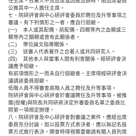
任主席。召集人不克出席或因故出缺時，由出席委員
公推其中一人擔任主席。
七、院研評會與中心研評會委員於聘任及升等事項之
審議，有下列情形之一者，應自行迴避。
(一) 本人或其配偶、前配偶、四親等內之血親或三
親等內之姻親或曾有此關係者。
(二) 學位論文指導關係。
(三) 送審人代表著作之合著人或共同研究人。
(四) 其他本人與當事人間有利害關係，經研評會決
議應予迴避。
有前項情形之一而未自行迴避者，主席得經研評會決
議請該委員迴避。
低階人員不得審查高階人員之聘任及升等事項。
院研評會與中心研評會於審議聘任及升等事項，被推
選(授權)與院長共同研商決定外審委員名單之委員比
照第一項規定辦理。
八、院研評會及中心研評會對審議之案件，應經出席
委員充分討論，如以投票方式表決者，應以無記名投
票方式進行表決。開會時得視需要邀請有關人員列席