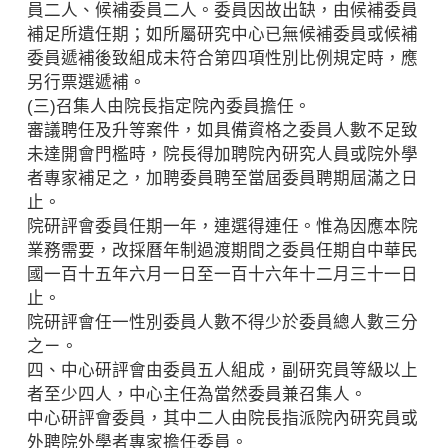
員二人、候補委員二人。委員因故出缺，由候補委員
補足所遺任期；如所屬研究中心已無候補委員或候補
委員遞補後致組成未符合第四項性別比例規定時，應
另行票選遞補。
(三)召集人由院長指定院內委員擔任。
審議聘任及升等案件，如具備資格之委員人數不足致
未達開會門檻時，院長得加聘院內研究人員或院外學
者專家補足之，加聘委員聘至當屆委員聘期屆滿之日
止。
院研評會委員任期一年，連選得連任。惟為因應本院
業務需要，改採曆年制過渡期間之委員任期自中華民
國一百十五年六月一日至一百十六年十二月三十一日
止。
院研評會任一性別委員人數不得少於委員總人數三分
之ㄧ。
四、中心研評會由委員五人組成，副研究員等級以上
者至少四人，中心主任為當然委員兼召集人。
中心研評會委員，其中二人由院長指派院內研究員或
外聘院外學者專家擔任委員。