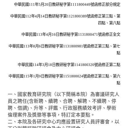
中華民國
111
年
5
月
20
日教研秘字第
1111800449
號函修正部分規定
中華民國
112
年
4
月
14
日教研秘字第
1121800389
號函修正第三點、第
四點、第八點
中華民國
113
年
4
月
16
日教研秘字第
1131800471
號函修正全文
中華民國
113
年
8
月
6
日教研秘字第
1131800981
號函修正第三點、第七
點
中華民國
114
年
3
月
18
日教研秘字第
1141800320
號函修正第二點
中華民國115年1月9日教研秘字第1151800024號函修正第三點、第六
點
一、國家教育研究院（以下簡稱本院）為審議研究人
員之聘任(含新聘、續聘、合聘、解聘、不續聘、停
聘、借調)、升等、評鑑、行政服務績效考評、學術
倫理案件及獎懲等事項，特訂定本要點。
二、本院及各研究中心均應設置研究人員評審會，以