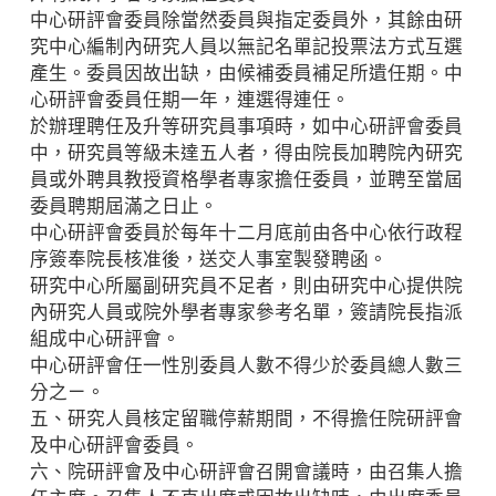
中心研評會委員除當然委員與指定委員外，其餘由研
究中心編制內研究人員以無記名單記投票法方式互選
產生。委員因故出缺，由候補委員補足所遺任期。中
心研評會委員任期一年，連選得連任。
於辦理聘任及升等研究員事項時，如中心研評會委員
中，研究員等級未達五人者，得由院長加聘院內研究
員或外聘具教授資格學者專家擔任委員，並聘至當屆
委員聘期屆滿之日止。
中心研評會委員於每年十二月底前由各中心依行政程
序簽奉院長核准後，送交人事室製發聘函。
研究中心所屬副研究員不足者，則由研究中心提供院
內研究人員或院外學者專家參考名單，簽請院長指派
組成中心研評會。
中心研評會任一性別委員人數不得少於委員總人數三
分之ㄧ。
五、研究人員核定留職停薪期間，不得擔任院研評會
及中心研評會委員。
六、院研評會及中心研評會召開會議時，由召集人擔