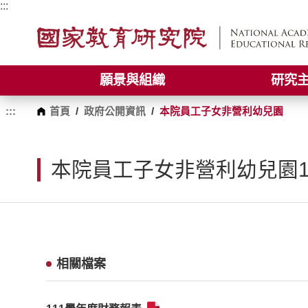
跳
:::
到
主
要
內
容
願景與組織
研究
區
塊
:::
首頁
/
政府公開資訊
/
本院員工子女非營利幼兒園
本院員工子女非營利幼兒園1
相關檔案