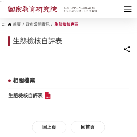
跳
:::
到
主
要
內
:::
首頁
/
政府公開資訊
/
生態檢核專區
容
區
生態檢核自評表
塊
相關檔案
生態檢核自評表
回上頁
回首頁