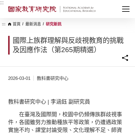
跳
:::
到
主
要
內
:::
首頁
/
最新消息
/
研究新訊
容
區
國際上族群理解與反歧視教育的挑戰
塊
及因應作法（第265期精選）
2026-03-01
教科書研究中心
教科書研究中心 | 李涵鈺 副研究員
在臺灣及國際間，校園中仍頻傳族群歧視事
件，各國雖努力推動種族平等政策，仍遭遇政策
實施不均、課堂討論受限、文化理解不足、師資