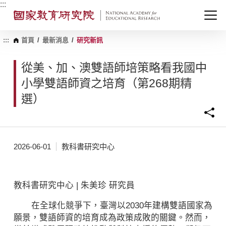
跳
:::
到
主
要
內
:::
首頁
/
最新消息
/
研究新訊
容
區
從美、加、澳雙語師培策略看我國中
塊
小學雙語師資之培育（第268期精
選）
2026-06-01
教科書研究中心
教科書研究中心 | 朱美珍 研究員
在全球化競爭下，臺灣以2030年建構雙語國家為
願景，雙語師資的培育成為政策成敗的關鍵。然而，