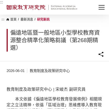
跳
:::
到
主
要
內
:::
首頁
/
最新消息
/
研究新訊
容
區
偏遠地區暨一般地區小型學校教育資
塊
源整合精準化策略芻議（第268期精
選）
2026-06-01
教育制度及政策研究中心
教育制度及政策研究中心 | 宋峻杰 副研究員
本文依據《偏遠地區學校教育發展條例》相關規
定之立法精神，依循「區域治理」思維應導入教育現