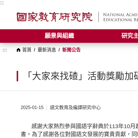
跳
:::
到
主
要
內
容
願景與組織
研究
區
塊
:::
首頁
/
最新消息
/
新聞公告
「大家來找碴」活動獎勵加
2025-01-15
語文教育及編譯研究中心
感謝大家熱烈參與國語字辭典於113年10月
書。為了感謝各位對國語文發展的寶貴貢獻，同