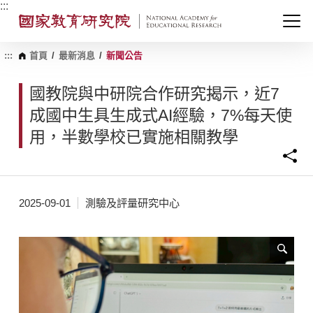
跳
:::
到
主
要
內
:::
首頁
/
最新消息
/
新聞公告
容
區
國教院與中研院合作研究揭示，近7
塊
成國中生具生成式AI經驗，7%每天使
用，半數學校已實施相關教學
2025-09-01
測驗及評量研究中心