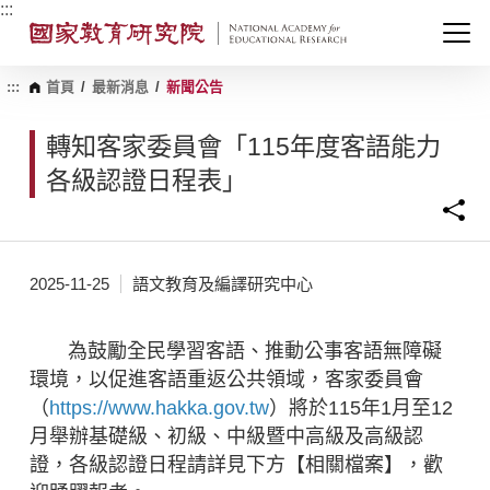
跳
:::
到
主
要
內
:::
首頁
/
最新消息
/
新聞公告
容
區
轉知客家委員會「115年度客語能力
塊
各級認證日程表」
2025-11-25
語文教育及編譯研究中心
為鼓勵全民學習客語、推動公事客語無障礙
環境，以促進客語重返公共領域，客家委員會
（
https://www.hakka.gov.tw
）
將於115年1月至12
月舉辦基礎級、初級、中級暨中高級及高級認
證，各級認證日程請詳見下方【相關檔案】，歡