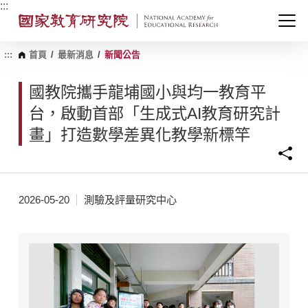
跳
:::
到
主
要
內
:::
首頁
/
最新消息
/
新聞公告
容
區
國教院攜手龍埔國小與均一教育平
塊
台，啟動首部「生成式AI教育研究計
畫」打造數學差異化教學新標竿
2026-05-20
測驗及評量研究中心