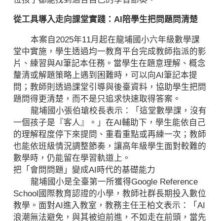
從工具導入走向課堂實踐：AI陪學生把問題問清楚
本案自2025年11月起在龍埔國小六年級數學課
堂中實施，學生透過均一教育平台完成教師指派的影
片、練習與AI筆記本任務。當學生在題意理解、概念
釐清或解題策略上遇到困難時，可以向AI筆記本提
問；教師則透過課堂引導與後臺資料，協助學生把問
題問得更清楚，而不是只追求快速取得答案。
龍埔國小張伯瑲校長表示：「這堂數學課，沒有
一個孩子是『客人』。」在AI輔助下，學生能依自己
的理解程度停下來提問、重看重點或再練一次；教師
也能依班級情況調整節奏，讓高年級學生面對較難的
數學時，仍能留在學習軌道上。
把「會問問題」變成AI時代的基礎能力
龍埔國小是全臺第一所獲得Google Reference
School國際教育認證的小學，教師社群長期投入數位
教學。面對AI進入教室，教務主任王柏文表示：「AI
浪潮無法避免，與其被迫前進，不如走在前頭，當先