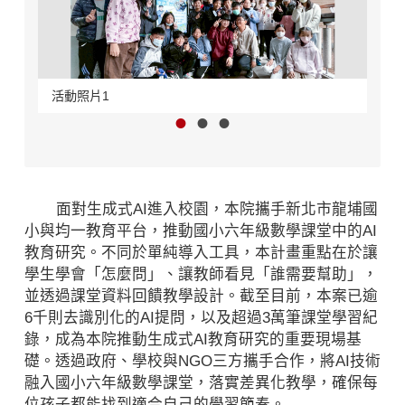
活動照片1
活動
面對生成式AI進入校園，本院攜手新北市龍埔國
小與均一教育平台，推動國小六年級數學課堂中的AI
教育研究。不同於單純導入工具，本計畫重點在於讓
學生學會「怎麼問」、讓教師看見「誰需要幫助」，
並透過課堂資料回饋教學設計。截至目前，本案已逾
6千則去識別化的AI提問，以及超過3萬筆課堂學習紀
錄，成為本院推動生成式AI教育研究的重要現場基
礎。透過政府、學校與NGO三方攜手合作，將AI技術
融入國小六年級數學課堂，落實差異化教學，確保每
位孩子都能找到適合自己的學習節奏。