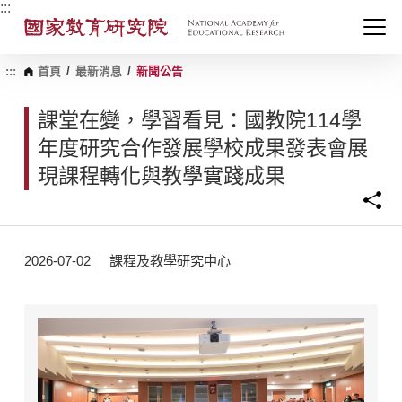
跳
:::
到
主
要
內
:::
首頁
/
最新消息
/
新聞公告
容
區
課堂在變，學習看見：國教院114學
塊
年度研究合作發展學校成果發表會展
現課程轉化與教學實踐成果
2026-07-02
課程及教學研究中心