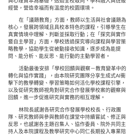
與心理資本為基礎，透過全校取向、學科融入與班級
經營，營造幸福而有溫度的校園環境。
在「議題教育」方面，教師以生活與社會議題為
核心，發展跨領域且具校本特色的課程，引導學生在
真實情境中理解、判斷並採取行動；在「探究與實作
暨自主學習」方面，學校透過探究導向課程與學習策
略教學，協助學生從被動接收知識，逐步成為能提
問、能分析、能反思、能行動的主動學習者。
活動最後安排「學校回饋與觀察－教育變革中的
轉化與協作實踐」，由本院研究團隊分享生成式AI衝
擊下的教學轉變、學習策略如何活化學校課程引擎，
以及從研究教師視角對研究合作發展學校案的觀察與
回饋，進一步促進研究與實務的相互理解。
林院長感謝各研究合作發展學校校長、行政團
隊、研究教師與參與教師在課堂中持續嘗試、修正與
反思，也感謝各主題召集人、協作委員、院外共同主
持人及本院課程及教學研究中心同仁長期投入專業陪