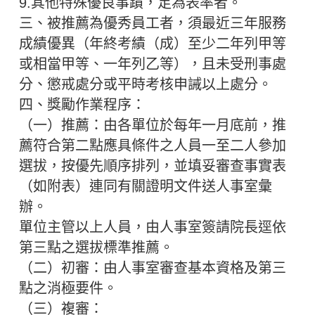
9.其他特殊優良事蹟，足為表率者。
三、被推薦為優秀員工者，須最近三年服務
成績優異（年終考績（成）至少二年列甲等
或相當甲等、一年列乙等），且未受刑事處
分、懲戒處分或平時考核申誡以上處分。
四、獎勵作業程序：
（一）推薦：由各單位於每年一月底前，推
薦符合第二點應具條件之人員一至二人參加
選拔，按優先順序排列，並填妥審查事實表
（如附表）連同有關證明文件送人事室彙
辦。
單位主管以上人員，由人事室簽請院長逕依
第三點之選拔標準推薦。
（二）初審：由人事室審查基本資格及第三
點之消極要件。
（三）複審：