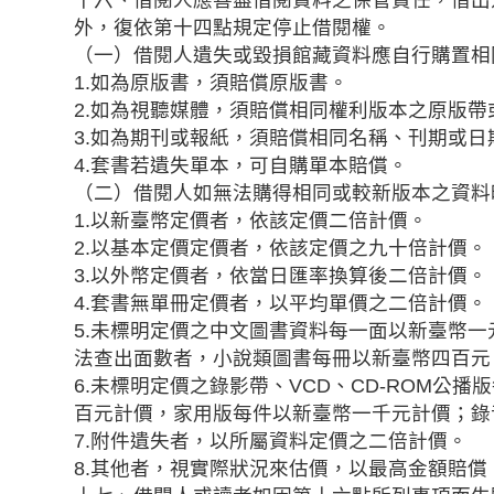
外，復依第十四點規定停止借閱權。
（一）借閱人遺失或毀損館藏資料應自行購置相
1.如為原版書，須賠償原版書。
2.如為視聽媒體，須賠償相同權利版本之原版
3.如為期刊或報紙，須賠償相同名稱、刊期或日
4.套書若遺失單本，可自購單本賠償。
（二）借閱人如無法購得相同或較新版本之資料
1.以新臺幣定價者，依該定價二倍計價。
2.以基本定價定價者，依該定價之九十倍計價。
3.以外幣定價者，依當日匯率換算後二倍計價。
4.套書無單冊定價者，以平均單價之二倍計價。
5.未標明定價之中文圖書資料每一面以新臺幣
法查出面數者，小說類圖書每冊以新臺幣四百元
6.未標明定價之錄影帶、VCD、CD-ROM公
百元計價，家用版每件以新臺幣一千元計價；錄
7.附件遺失者，以所屬資料定價之二倍計價。
8.其他者，視實際狀況來估價，以最高金額賠償