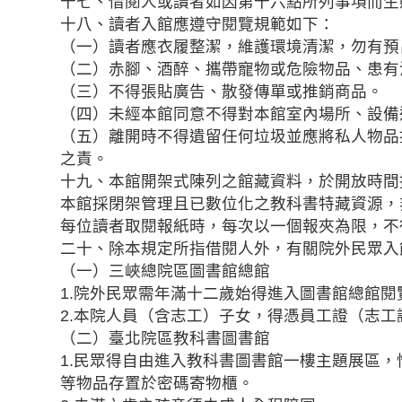
十七、借閱人或讀者如因第十六點所列事項而生
十八、讀者入館應遵守閱覽規範如下：
（一）讀者應衣履整潔，維護環境清潔，勿有預
（二）赤腳、酒醉、攜帶寵物或危險物品、患有
（三）不得張貼廣告、散發傳單或推銷商品。
（四）未經本館同意不得對本館室內場所、設備
（五）離開時不得遺留任何垃圾並應將私人物品
之責。
十九、本館開架式陳列之館藏資料，於開放時間
本館採閉架管理且已數位化之教科書特藏資源，
每位讀者取閱報紙時，每次以一個報夾為限，不
二十、除本規定所指借閱人外，有關院外民眾入
（一）三峽總院區圖書館總館
1.院外民眾需年滿十二歲始得進入圖書館總館
2.本院人員（含志工）子女，得憑員工證（志
（二）臺北院區教科書圖書館
1.民眾得自由進入教科書圖書館一樓主題展區
等物品存置於密碼寄物櫃。