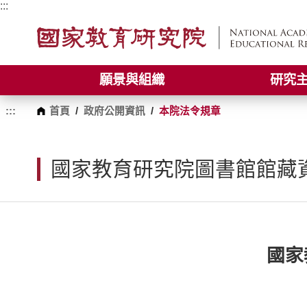
跳
:::
到
主
要
內
容
願景與組織
研究
區
塊
:::
首頁
/
政府公開資訊
/
本院法令規章
國家教育研究院圖書館館藏
國家