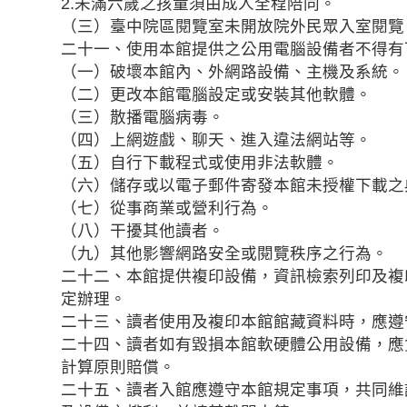
2.未滿六歲之孩童須由成人全程陪同。
（三）臺中院區閱覽室未開放院外民眾入室閱覽
二十一、使用本館提供之公用電腦設備者不得有
（一）破壞本館內、外網路設備、主機及系統。
（二）更改本館電腦設定或安裝其他軟體。
（三）散播電腦病毒。
（四）上網遊戲、聊天、進入違法網站等。
（五）自行下載程式或使用非法軟體。
（六）儲存或以電子郵件寄發本館未授權下載之
（七）從事商業或營利行為。
（八）干擾其他讀者。
（九）其他影響網路安全或閱覽秩序之行為。
二十二、本館提供複印設備，資訊檢索列印及複
定辦理。
二十三、讀者使用及複印本館館藏資料時，應遵
二十四、讀者如有毀損本館軟硬體公用設備，應
計算原則賠償。
二十五、讀者入館應遵守本館規定事項，共同維