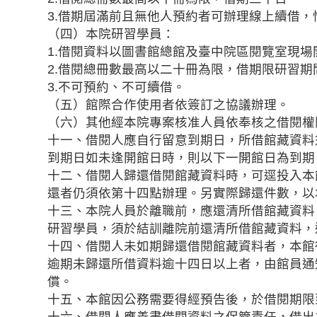
3.借期屆滿前且無他人預約者可辦理線上續借
（四）本院研習學員：
1.借閱資料以圖書館總館及臺中院區閱覽室現場
2.借閱總冊數最高以二十冊為限，借期限研習期
3.不可預約、不可續借。
（五）館際合作使用者依簽訂之協議辦理。
（六）其他經本院專案核准人員依奉核之借閱權
十一、借閱人應自行留意到期日，所借館藏資料
到期日如未逢開館日時，則以下一開館日為到期
十二、借閱人歸還借閱館藏資料時，可逕投入本
還者仍須依第十四點辦理。另實際歸還件數，以
十三、本院人員於離職前，應還清所借館藏資料
研習學員，須於結訓離院前還清所借館藏資料，
十四、借閱人未如期歸還借閱館藏資料者，本館
逾期未歸還所借資料逾十四日以上者，由館員通
償。
十五、本館因公務需要得經預告後，於借閱期限
十六、借閱人應善盡借閱資料之保管責任，借出