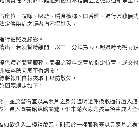
賠償責任，須於本館通知後持本館開立之繳款通知單至本
占座位、喧嘩、吸煙、嚼食檳榔、口香糖、進行宗教儀式
法定傳染病之讀者均不得進入。
進行拍照及錄影。
攜出，若須暫時離開，以三十分鐘為限，超過時間視同預
提供讀者閱覽服務，閱畢之資料應置於指定位置，或交付
非經本院同意不得調閱。
得將報紙自報夾取下以防散失。
館閱覽規定如下：
閱覽，並於警衛室以具照片之身分證明證件換取通行證入館
工證）進入圖書館總館閱覽，惟未滿六歲之孩童須由成人全
，惟如欲進入二樓館藏區，則須於一樓服務臺以具照片之