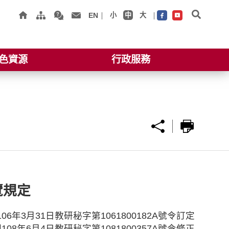
EN
小
中
大
色資源
行政服務
覽規定
06年3月31日教研秘字第1061800182A號令訂定
108年6月4日教研秘字第1081800357A號令修正