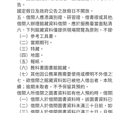
告。
國定假日及政府公告之放假日不開放。
五、借閱人應憑識別證、研習證、借書證或其他
借閱人辦理館藏資料借閱，應於服務臺當面點清
六、下列館藏資料僅提供現場閱覽為原則，不提
（一）參考工具書。
（二）當期期刊。
（三）特藏。
（四）地圖。
（五）報紙。
（六）教科書圖書館館藏。
（七）其他因公務業務需要使用或標明不外借之
七、欲借閱之館藏資料如已被他人借出者，本院
續；逾期未取者，不予保留其預約。
借閱人所借閱之圖書資料如有他人預約時，借閱
（一）借閱人於借閱圖書資料時，該圖書資料已
（二）借閱人於借閱圖書資料未滿三十日前，如
（三）借閱人於借閱圖書資料已滿三十日，且借