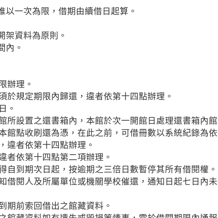
，惟以一次為限，借期由續借日起算。
開架資料為原則。
間內。
限辦理。
須於規定期限內歸還，違者依第十四點辦理。
日。
館所設置之還書箱內，本館於次一開館日處理還書箱內館
本館點收刷還為憑，在此之前，可借冊數以系統紀錄為依
，違者依第十四點辦理。
違者依第十四點第二項辦理。
得自到期次日起，按逾期之三倍日數暫停其所有借閱權。
知借閱人及所屬單位或機關學校催還，通知日起七日內未
到期前索回借出之館藏資料。
之館藏資料如有遺失或毀損等情事，需於借閱期限內通報