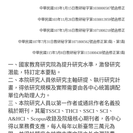
中華民國
103
年
1
月
15
日教研秘字第
1030000587
號函修正
中華民國
103
年
11
月
28
日教研秘字第
1030013959
號函修正
中華民國
107
年
3
月
16
日教研秘字第
1071800218
號函修正
中華民國
107
年
7
月
31
日教研秘字第
1071800562
號函修正第
3
點、第
5
點
中華民國
115
年
5
月
8
日教研秘字第
1151800438
號函修正第
3
點
一、國家教育研究院為提升研究水準，激發研究
潛能，特訂定本要點。
二、本院研究人員依研究主軸研提、執行研究計
畫，得依研究規模及實際需要由各中心統籌調配
單位內助理人力。
三、本院研究人員以第一作者或通訊作者名義投
稿於期刊，其屬TSSCI、THCI、SSCI、SCI、
A&HCI、Scopus收錄及院級核心期刊者，各中心
得以業務費支應，每人每年以新臺幣三萬元為