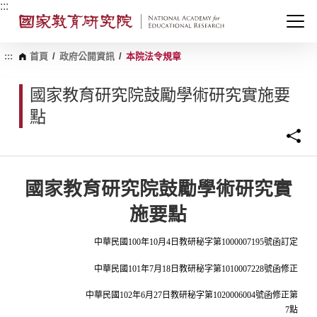
跳
:::
到
主
要
內
:::
首頁
/
政府公開資訊
/
本院法令規章
容
區
國家教育研究院鼓勵學術研究實施要
塊
點
國家教育研究院鼓勵學術研究實
施要點
中華民國
100
年
10
月
4
日教研秘字第
1000007195
號函訂定
中華民國
101
年
7
月
18
日教研秘字第
1010007228
號函修正
中華民國
102
年
6
月
27
日教研秘字第
1020006004
號函修正第
7
點