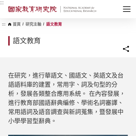
跳
:::
到
主
要
內
:::
首頁
/
研究主軸
/
語文教育
容
區
語文教育
塊
在研究，進行華語文、國語文、英語文及台
語語料庫的建置，常用字、詞及句型的分
析，發展各類整合應用系統。 在內容發展，
進行教育部國語辭典編修、學術名詞審譯、
常用語詞及語音調查與新詞蒐集，暨發展中
小學學習型辭典。