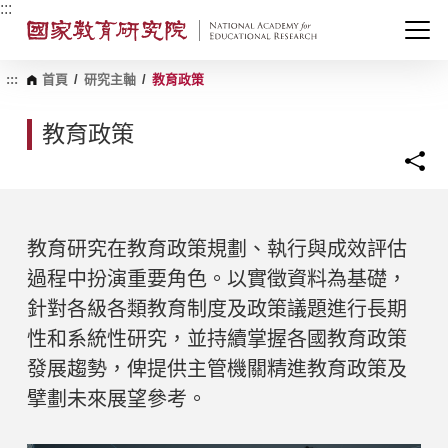
跳
:::
到
主
要
內
:::
首頁
/
研究主軸
/
教育政策
容
區
教育政策
塊
教育研究在教育政策規劃、執行與成效評估
過程中扮演重要角色。以實徵資料為基礎，
針對各級各類教育制度及政策議題進行長期
性和系統性研究，並持續掌握各國教育政策
發展趨勢，俾提供主管機關精進教育政策及
擘劃未來展望參考。